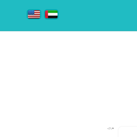
*/ ?>