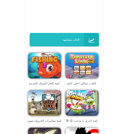
العاب مشابهه
العاب تسالي احلي عالم
لعبة الغاز السمك الجديدة
لعبة اجري يا مدحت 😜 🤪
لعبة مغامرات الخروف شون
Shaun the Sheep