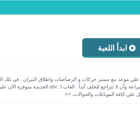
ابدأ اللعبة
لي موعد مع مستر حركات و الرصاصات واطلاق النيران . في تلك الل
عليك سوي أن تصيب هدفك ببراعة وأن لا تتراجع للخلف أبداً . العاب mbc 3 الجديدة
علي كافة الموبايلات والجوالات. ⚡⚡