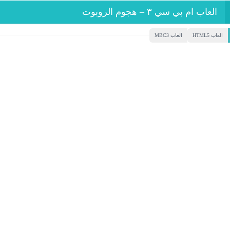
العاب ام بي سي ٣ – هجوم الروبوت
العاب HTML5
العاب MBC3