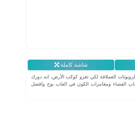
شاشة كاملة
في العاب بوح mbc3 جائت تلك الروبوتات العملاقة لكي تغزو كوكب الأرض، انه دورك
العاب الفضاء ومغامرات الكون في العاب بوح وافضل