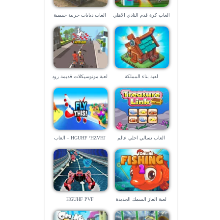
العاب كرة قدم النادي الاهلي
العاب دبابات حربية حقيقية
لعبة بناء المملكة
لعبة موتوسيكلات قديمة رود
راش
العاب تسالي احلي عالم
HGUHF ‘HZVHJ – العاب
طائرات صعبة
لعبة الغاز السمك الجديدة
HGUHF PVF