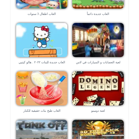
العاب جديدة دائماً
العاب اطفال 3 سنوات
لعبة العصابات و السيارات في لاس
العاب جديدة للبنات ٢٠٢٢ . هالو كيتيي
فيجاس – العاب ٣d
لعبة دومينو
العاب طبخ بنات حقيقية للكبار