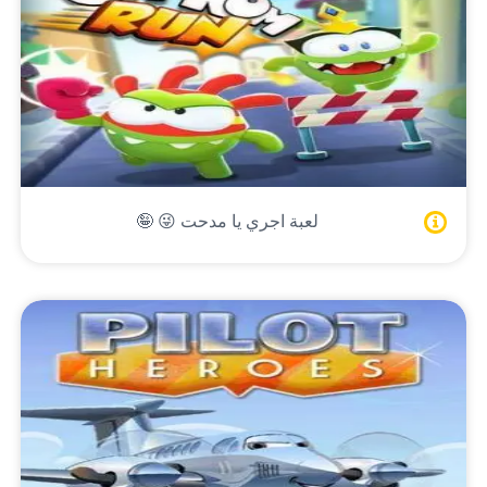
لعبة اجري يا مدحت 😜 🤪