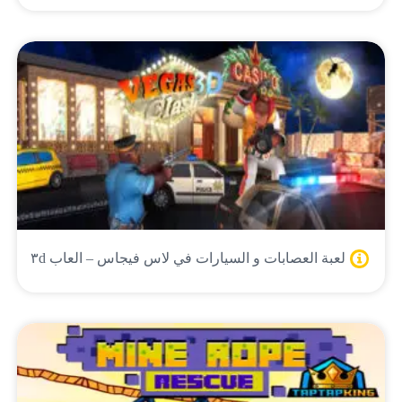
لعبة العصابات و السيارات في لاس فيجاس – العاب ٣d