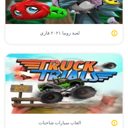
لعبة زوما ٢٠٢١ فازي
العاب سيارات شاحنات