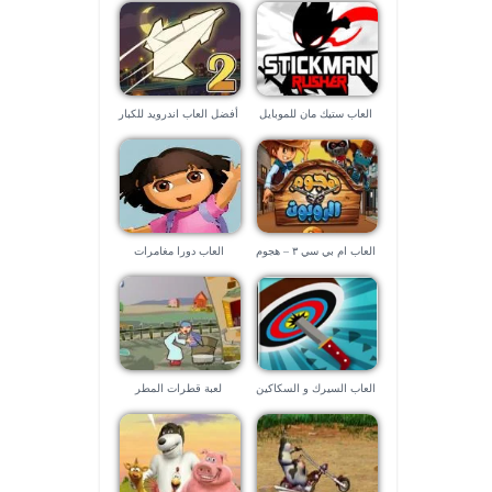
العاب ستيك مان للموبايل
أفضل العاب اندرويد للكبار
٢٠٢١
العاب ام بي سي ٣ – هجوم
العاب دورا مغامرات
الروبوت
العاب السيرك و السكاكين
لعبة قطرات المطر