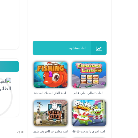
العاب مشابهه
العاب تسالي احلي عالم
لعبة الغاز السمك الجديدة
لعبة اجري يا مدحت 😜 🤪
لعبة مغامرات الخروف شون
*/ ?>
Shaun the Sheep