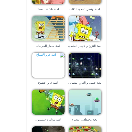
لعبة اوتيس يتحدي الذئاب
لعبة ماكينة السماد
لعبة التزلج والانهيار الجليدي
لعبة حصار المربعات
لعبة جيمي و الغزو الفضائي
لعبة غزو الاشباح
لعبة مختطفي الفضاء
لعبة مؤامرة شمشون