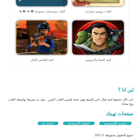
العاب زومبي سيارات
العاب مسدسات ممنوعة 🎃 🔫 🎃 🔫
لعبة العصا والزومبي
لعبة القناص للكبار
اين انا ؟
انت الآن تتصفح لعبة قتال داني الشبح وهي تابعه لقسم العاب اكشن , وقد تم نشرها بواسطه العاب
بوح مجانا .
صفحات تهمك
سياسة الخصوصية
اتفاقية الاستخدام
اتصل بنا
جميع الحقوق محفوظة © 2023