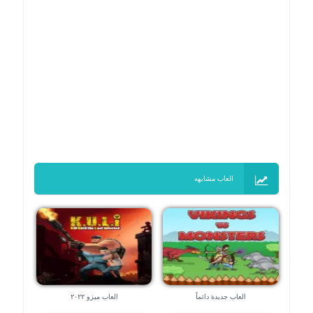
العاب مشابهه
العاب جديدة دائماً
العاب ميزو ٢٠٢٢