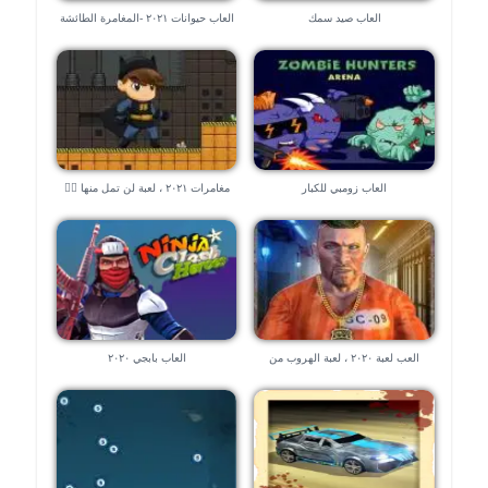
العاب صيد سمك
العاب حيوانات ٢٠٢١ -المغامرة الطائشة
العاب زومبي للكبار
مغامرات ٢٠٢١ ، لعبة لن تمل منها 🧗‍♀️
🧗‍♀️
العب لعبة ٢٠٢٠ ، لعبة الهروب من
العاب بابجي ٢٠٢٠
السجن