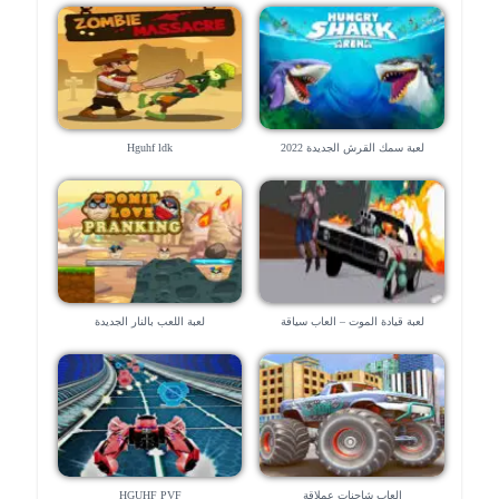
لعبة سمك القرش الجديدة 2022
Hguhf ldk
لعبة قيادة الموت – العاب سياقة
لعبة اللعب بالنار الجديدة
العاب شاحنات عملاقة
HGUHF PVF