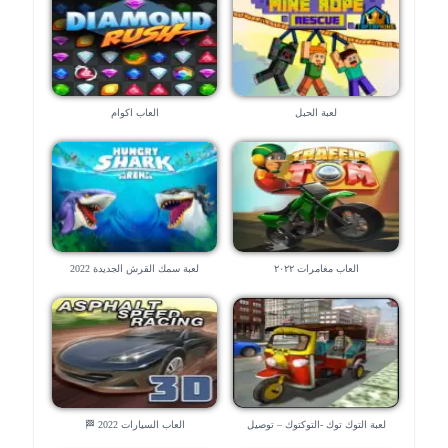
لعبة الحبل
العاب اكوام
العاب مغامرات ٢٠٢٢
لعبة سمك القرش الجديدة 2022
لعبة التوك توك -التوكتوك – توصيل
العاب السيارات 2022 🏁
الناس 😉