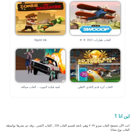
العاب طيارات 2022 ✈️ ✈️
Hguhf ldk
العاب كرة قدم النادي الاهلي
لعبة قيادة الموت – العاب سياقة
اين انا ؟
انت الآن تتصفح العاب ميزو ٢٠٢٢ وهي تابعه لقسم العاب 250 , العاب اكشن , وقد تم نشرها بواسطه
العاب بوح مجانا .