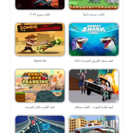
العاب جديدة دائماً
العاب ميزو ٢٠٢٢
لعبة سمك القرش الجديدة 2022
Hguhf ldk
لعبة قيادة الموت – العاب سياقة
لعبة اللعب بالنار الجديدة