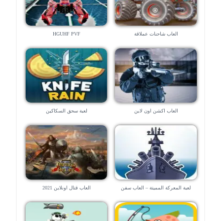
العاب شاحنات عملاقة
HGUHF PVF
العاب اكشن اون لاين
لعبة سحق السكاكين
لعبة المعركة المميتة – العاب سفن
العاب قتال اونلاين 2021