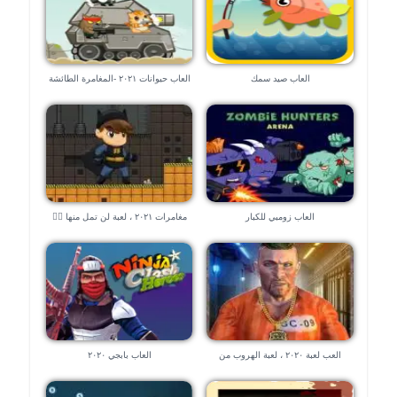
العاب صيد سمك
العاب حيوانات ٢٠٢١ -المغامرة الطائشة
العاب زومبي للكبار
مغامرات ٢٠٢١ ، لعبة لن تمل منها 🧗‍♀️
🧗‍♀️
العب لعبة ٢٠٢٠ ، لعبة الهروب من
العاب بابجي ٢٠٢٠
السجن