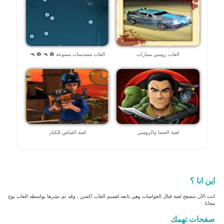
العاب زومبي سيارات
العاب مسدسات ممنوعة 🎃 🔫 🎃 🔫
لعبة العصا والزومبي
لعبة القناص للكبار
اين انا ؟
انت الآن تتصفح لعبة قتال الغواصات وهي تابعه لقسم العاب اكشن , وقد تم نشرها بواسطه العاب بوح
مجانا .
صفحات تهمك