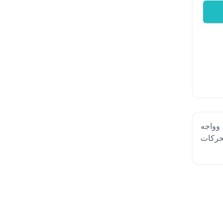
 وواجه
حركة , للضرب والحركات