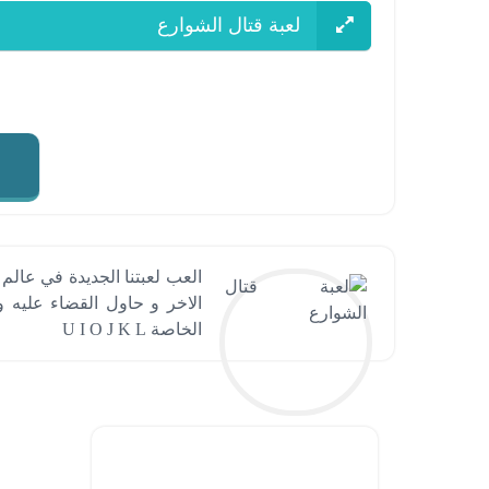
لعبة قتال الشوارع
العب لعبتنا الجديدة في عالم 
الخاصة U I O J K L