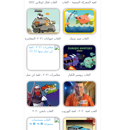
لعبة المعركة المميتة – العاب
العاب قتال اونلاين 2021
سفن
العاب صيد سمك
العاب حيوانات ٢٠٢١ -المغامرة
الطائشة
العاب زومبي للكبار
مغامرات ٢٠٢١ ، لعبة لن تمل
منها 🧗‍♀️ 🧗‍♀️
العب لعبة ٢٠٢٠ ، لعبة الهروب
العاب بابجي ٢٠٢٠
من السجن