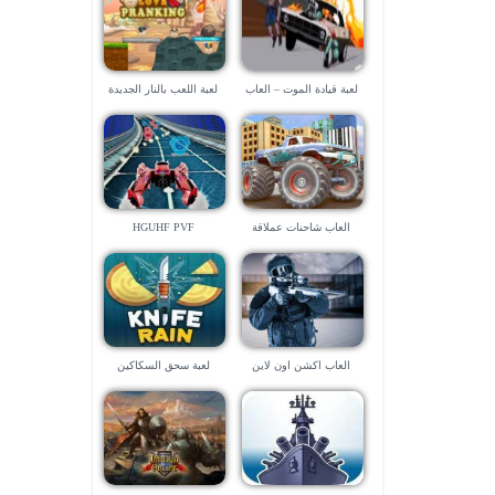
لعبة قيادة الموت – العاب
لعبة اللعب بالنار الجديدة
سياقة
العاب شاحنات عملاقة
HGUHF PVF
العاب اكشن اون لاين
لعبة سحق السكاكين