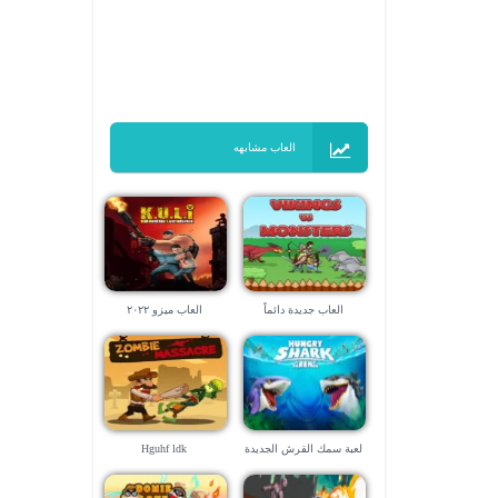
العاب مشابهه
العاب جديدة دائماً
العاب ميزو ٢٠٢٢
لعبة سمك القرش الجديدة
Hguhf ldk
2022