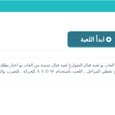
ابدأ اللعبة
العاب بو لعبة قتال الشوارع لعبة قتال جديدة من العاب بو اختار بطلك
الاخر و حاول القضاء عليه و تخطي المراحل , اللعب بأستخدام A S D W لل