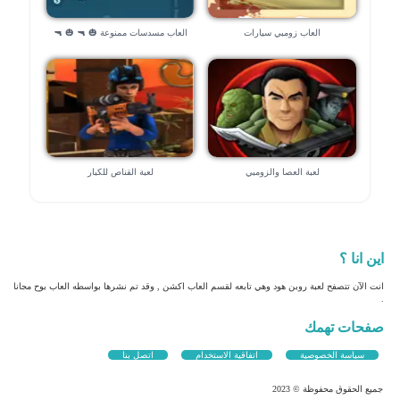
العاب زومبي سيارات
العاب مسدسات ممنوعة 🎃 🔫 🎃 🔫
لعبة العصا والزومبي
لعبة القناص للكبار
اين انا ؟
انت الآن تتصفح لعبة روبن هود وهي تابعه لقسم العاب اكشن , وقد تم نشرها بواسطه العاب بوح مجانا
.
صفحات تهمك
سياسة الخصوصية
اتفاقية الاستخدام
اتصل بنا
جميع الحقوق محفوظة © 2023