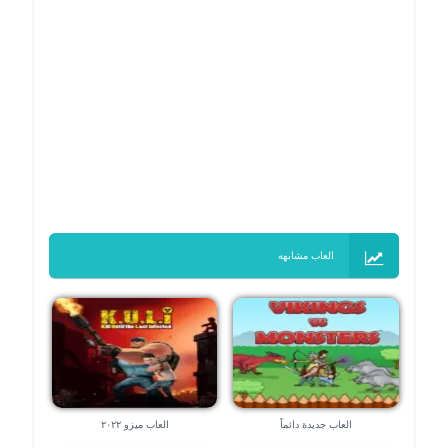
العاب مشابهه
العاب جديدة دائماً
العاب ميزو ٢٠٢٢