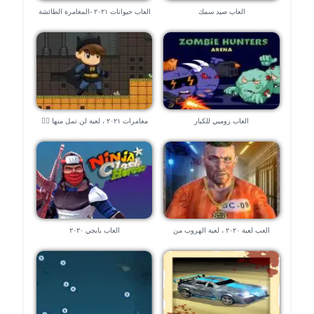
العاب صيد سمك
العاب حيوانات ٢٠٢١ -المغامرة الطائشة
العاب زومبي للكبار
مغامرات ٢٠٢١ ، لعبة لن تمل منها 🧗‍♀️
🧗‍♀️
العب لعبة ٢٠٢٠ ، لعبة الهروب من
العاب بابجي ٢٠٢٠
السجن