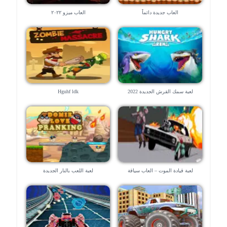
العاب جديدة دائماً
العاب ميزو ٢٠٢٢
لعبة سمك القرش الجديدة 2022
Hguhf ldk
لعبة قيادة الموت – العاب سياقة
لعبة اللعب بالنار الجديدة