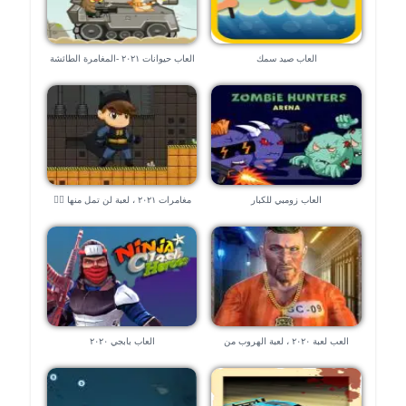
العاب صيد سمك
العاب حيوانات ٢٠٢١ -المغامرة الطائشة
العاب زومبي للكبار
مغامرات ٢٠٢١ ، لعبة لن تمل منها 🧗‍♀️
🧗‍♀️
العب لعبة ٢٠٢٠ ، لعبة الهروب من
العاب بابجي ٢٠٢٠
السجن