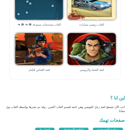
العاب زومبي سيارات
العاب مسدسات ممنوعة 🎃 🔫 🎃 🔫
لعبة العصا والزومبي
لعبة القناص للكبار
اين انا ؟
انت الآن تتصفح لعبة رجل الفوضي وهي تابعه لقسم العاب اكشن , وقد تم نشرها بواسطه العاب بوح
مجانا .
صفحات تهمك
سياسة الخصوصية
اتفاقية الاستخدام
اتصل بنا