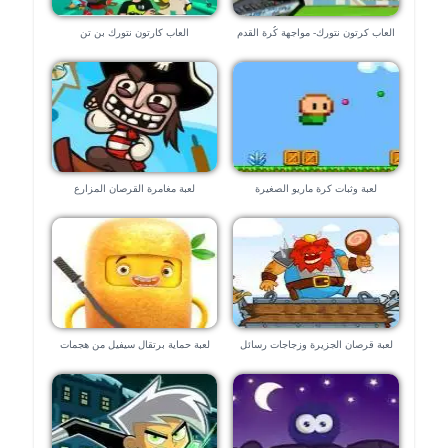
العاب كرتون نتورك- مواجهة كُرة القدم
العاب كارتون نتورك بن تن
لعبة وثبات كرة ماريو الصغيرة
لعبة مغامرة القرصان المزارع
لعبة قرصان الجزيرة وزجاجات رسائل
لعبة حماية برتقال سيفيل من هجمات
البحر
السحب السوداء