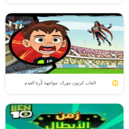
العاب كرتون نتورك- مواجهة كُرة القدم