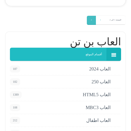
العاب بن تن
أقسام الموقع
العاب 2024
187
العاب 250
182
العاب HTML5
1389
العاب MBC3
108
العاب اطفال
212