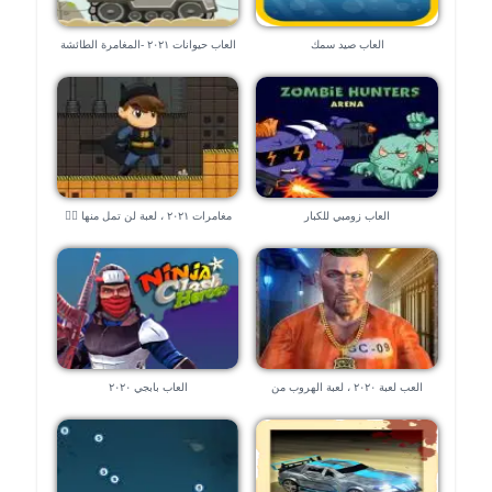
العاب صيد سمك
العاب حيوانات ٢٠٢١ -المغامرة الطائشة
العاب زومبي للكبار
مغامرات ٢٠٢١ ، لعبة لن تمل منها 🧗‍♀️
🧗‍♀️
العب لعبة ٢٠٢٠ ، لعبة الهروب من
العاب بابجي ٢٠٢٠
السجن