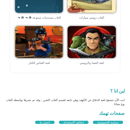
العاب زومبي سيارات
العاب مسدسات ممنوعة 🎃 🔫 🎃 🔫
لعبة العصا والزومبي
لعبة القناص للكبار
اين انا ؟
انت الآن تتصفح لعبة الدفاع عن الكهف وهي تابعه لقسم العاب اكشن , وقد تم نشرها بواسطه العاب
بوح مجانا .
صفحات تهمك
سياسة الخصوصية
اتفاقية الاستخدام
اتصل بنا