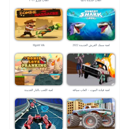
العاب جديدة دائماً
العاب ميزو ٢٠٢٢
لعبة سمك القرش الجديدة 2022
Hguhf ldk
لعبة قيادة الموت – العاب سياقة
لعبة اللعب بالنار الجديدة