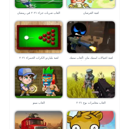
لعبة القرصان
العاب ضربات جزاء ٢٠٢١ في رمضان
لعبة اغتيالات استيك مان -ألعاب ستيك
لعبة بلياردو الكرات الحمراء ٢٠٢١
مان قتال🕵🏼‍♂️ 💣 💣
العاب مغامرات بوح ٢٠٢١
العاب مينو