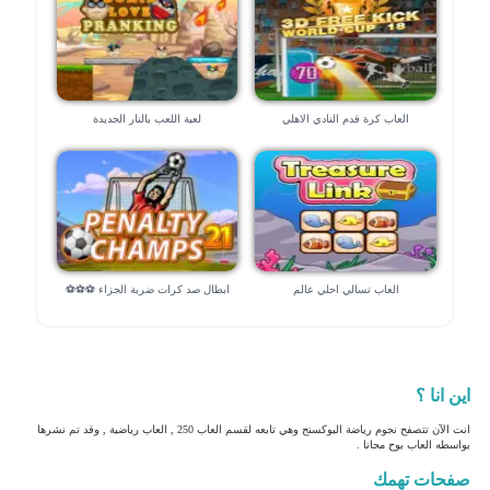
العاب كرة قدم النادي الاهلي
لعبة اللعب بالنار الجديدة
العاب تسالي احلي عالم
ابطال صد كرات ضربة الجزاء ⚽⚽⚽
اين انا ؟
انت الآن تتصفح نجوم رياضة البوكسنج وهي تابعه لقسم العاب 250 , العاب رياضية , وقد تم نشرها
بواسطه العاب بوح مجانا .
صفحات تهمك