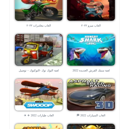
العاب ميزو ٢٠٢٢
العاب مغامرات ٢٠٢٢
لعبة سمك القرش الجديدة 2022
لعبة التوك توك -التوكتوك – توصيل
الناس 😉
العاب السيارات 2022 🏁
العاب طيارات 2022 ✈️ ✈️