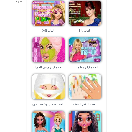
*/ ?>
العاب يارا
العاب Didi
لعبة مكياج هانا مونتانا
لعبة مكياج ميمي الجميلة
لعبة مانيكير الصيف
العاب تجميل وشفط دهون