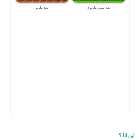
لعبة سوبر ماريو 3
لعبة ماريو
اين انا ؟