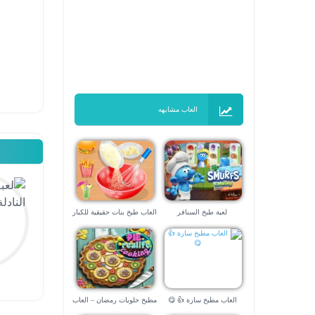
العاب مشابهه
لعبة طبخ السنافر
العاب طبخ بنات حقيقية للكبار
العاب مطبخ سارة 👍 😋
مطبخ حلويات رمضان – العاب
طبخ الحلويات