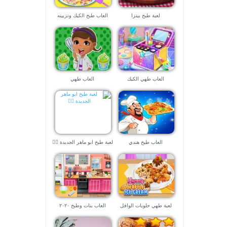
لعبة طبخ بيتزا
العاب طبخ الكيك وتزيينه
العاب طهي الكيك
العاب طهي
العاب طبخ هندي
لعبة طبخ ابو ماهر الجديدة 👱‍♀️
لعبة طهي حلويات الوافل
العاب بنات وطبخ ٢٠٢٠
اللذيذ . لعبة الطبخ الحصرية .