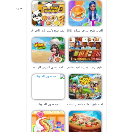
*/ ?>
العاب طبخ البرجر للبنات 2021
لعبة طبخ دكتور باندا الحراق
😍 😘 😗 😙 😚 😋
طبخ برجر بوش – لعبة مطعم
لعبة تحدي الشيف الرائعة
صعبة
لعبة طبخ العائلة -اصدار الحفلة
لعبة طهي الحلويات