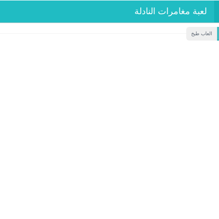
لعبة مغامرات النادلة
العاب طبخ