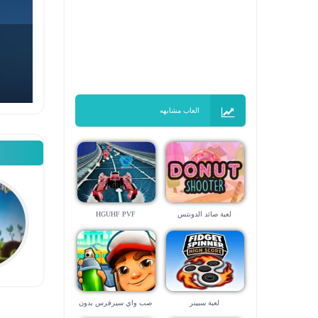
العاب مشابهه
لعبة صائد الدونتس
HGUHF PVF
لعبة سبينر
صب واي سيرفرس بدون
تحميل