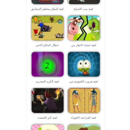
لعبة بيت الاشباح
لعبة البطل محطم الصناديق
لعبة حماية الابقار من
ابطال الدفاع الاخير
المريخيين
لعبة هروب الناموسة من
لعبة الكره السحريه
الصندوق
لعبة الفراعنه الاقوياء
لعبة كنز الاشعث