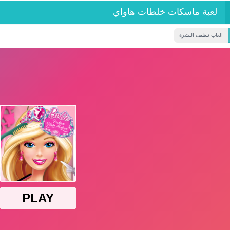
لعبة ماسكات خلطات هاواي
العاب تنظيف البشرة