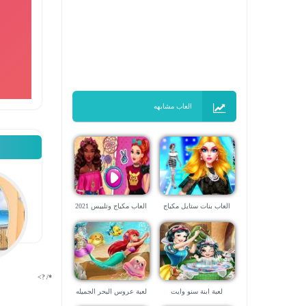
العاب مشابهه
العاب بنات ستايل مكياج
العاب مكياج وتلبيس 2021
*/ ?>
لعبة ابنة سنو وايت
لعبة عروس البحر الجميله