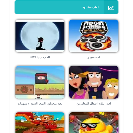
العاب مشابهه
لعبة سبينر
العاب نينجا 2019
لعبة الثلاثة اطفال المغامرين
لعبة متحولون النينجا السوداء ومهمات
قتل المافيا