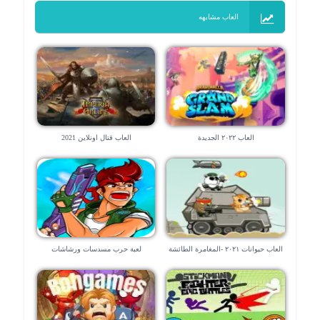
العاب مشابهه
العاب ٢٠٢٢ الجديدة
العاب قتال اونلاين 2021
العاب حيوانات ٢٠٢١ -المغامرة الطائشة
لعبة حرب مسدسات ورشاشات