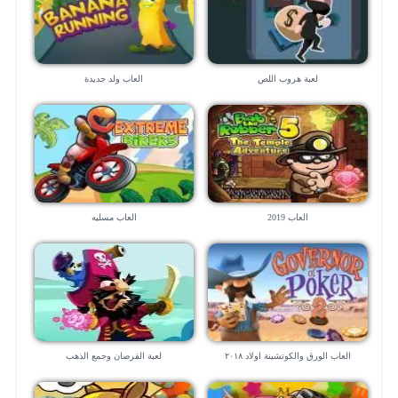
لعبة هروب اللص
العاب ولد جديدة
العاب 2019
العاب مسليه
العاب الورق والكوتشينة اولاد ٢٠١٨
لعبة القرصان وجمع الذهب