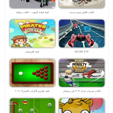
العاب فلاش ميدو جديدة
لعبة قيادة الموت – العاب سياقة
HGUHF PVF
لعبة القرصان
العاب ضربات جزاء ٢٠٢١ في رمضان
لعبة بلياردو الكرات الحمراء ٢٠٢١