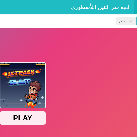
لعبة سر التنين اللأسطوري
العاب ماهر