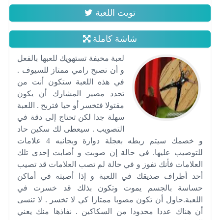
تويت اللعبة
شاشة كاملة
لعبة مخيفة تستهويك للعبها بالفعل
و أن تصبح رامي ممتاز للسيوف .
في هذه اللعبة ستكون أنت من
تحدد مصير المشارك أن يكون
مقتولا فتخسر أو حيا فتربح . اللعبة
سهلة جدا لكن تحتاج إلى دقة في
التصويب . سيعطى لك سكين حاد
و خصمك سيتم ربطه بعجلة دوارة وبجانبه 4 علامات
للتوصيب عليها. في حالة إن صوبت و أصابت إحدى تلك
العلامات فأنك تفوز و في حالة لم تصب العلامات قد تصيب
أحد أطراف صديقك في اللعبة و إذا أصبته في أماكن
حساسة بالجسم يموت وتكون بذلك قد خسرت في
اللعبة.حاول أن تكون مصوبا ممتازا كي لا تخسر . لا تنسى
أن هناك عددا محدودا من السكاكين . نفاذها منك يعني