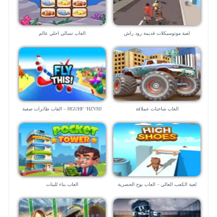
لعبة موتوسيكلات قديمة رود راش
العاب تسالي احلي عالم
العاب شاحنات عملاقة
HGUHF ‘HZVHJ – العاب طائرات صعبة
لعبة الكعب العالي – العاب بوح الحصرية
العاب بناء للبنات