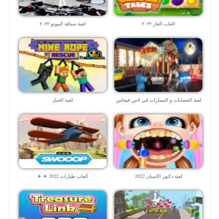
العاب الغاز ٢٠٢٢
لعبة سياقة الموتو ٢٠٢٢
لعبة العصابات و السيارات في لاس فيجاس
لعبة الحبل
– العاب ٣d
لعبة دكتور الأسنان 2022
العاب طيارات 2022 ✈️ ✈️