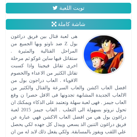
تويت اللعبة
شاشة كاملة
هى لعبة قتال بين فريق دراغون
بول Z ضد ناوتو وبها الجميع من
المراحل القتالية والمثيرة .
ستقاتل فيها ساين غوكو ثم مرحلة
اخرى تقاتل فيجيتا واذا كسبت
تقاتل الكثير من الاعداء واالخصوم
الاقوياء . العاب دراجون بول من
افضل العاب اكشن والعاب السرعة والقتال والكثير من
الالعاب الجديدة المشابهة تجدونها فى الافل حصرا ن وقع
العاب جيمز . فهى لعبة سهلة وتعتمد على الذكاء ويمكنك ان
تحول نروتو بسهولة الى الثعلب . العاب جيمز 2015 لعبة
دراغون بول هي من افضل العاب الاكشن فهي عبارة عن
فريق دراغون التنين الذ يسعي ويبذل كل جهده لكي يحصل
علي اللقب ويفوز بالمسابقة. ولكي يفعل ذلك لابد له من ان