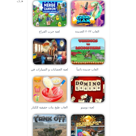
*/ ?>
العاب ٢٠٢٢ الجديدة
لعبة حرب الفراخ
العاب جديدة دائماً
لعبة العصابات و السيارات في
لاس فيجاس – العاب ٣d
لعبة دومينو
العاب طبخ بنات حقيقية للكبار