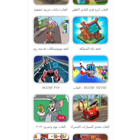
العاب كرة قدم النادي الاهلي
العاب دبابات حربية حقيقية
لعبة بناء المملكة
لعبة موتوسيكلات قديمة رود
راش
HGUHF ‘HZVHJ – العاب
HGUHF PVF
طائرات صعبة
العاب تحدي السيارات الحمراء
العاب توم وجيري ٢٠٢١