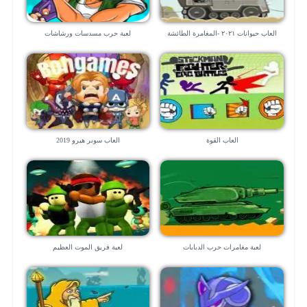
العاب حيوانات ٢٠٢١ -المغامرة الطائشة
لعبة حرب مسدسات ورشاشات
العاب القوة
العاب سوبر هيرو 2019
لعبة مغامرات حرب الدبابات
لعبة فريق الموت العظيم