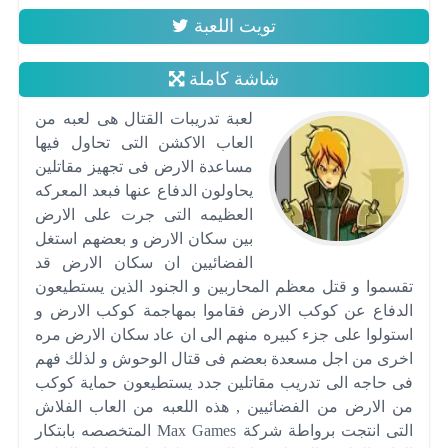
تويت اللعبة
شاشة كاملة
لعبة تدريبات القتال هى لعبه من
العاب الاكشن التى تحاول فيها
مساعدة الارض فى تجهيز مقاتلين
يحاولون الدفاع عنها فبعد المعركه
العظيمه التى جرت على الارض
بين سكان الارض و بعضهم استغل
الفضائيين ان سكان الارض قد
تقسموا و قتل معظم المحاربين و الجنود الذين يستطيعون
الدفاع عن كوكب الارض فقاموا بمهاجمة كوكب الارض و
استولوا على جزء كبيره منهم الى ان عاد سكان الارض مره
اخرى من اجل مسعدة بعضم فى قتال الوحوش و لذلك فهم
فى حاجه الى تدريب مقاتلين جدد يستطيعون حماية كوكب
من الارض من الفضائيين , هذه اللعبه من العاب الفلاش
التى انتجت برواطة شركة Max Games المتخصصه بابتكار