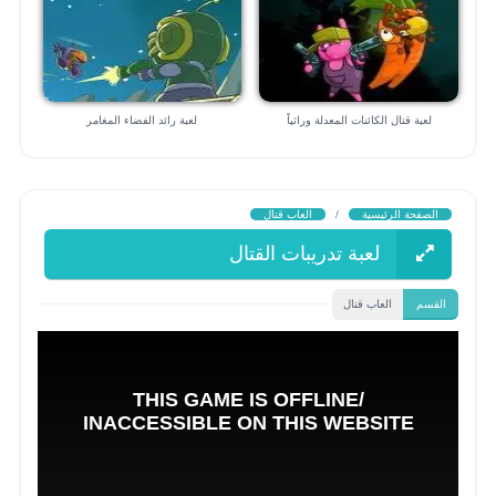
لعبة قتال الكائنات المعدلة وراثياً
لعبة رائد الفضاء المغامر
الصفحة الرئيسية
/
العاب قتال
لعبة تدريبات القتال
القسم
العاب قتال