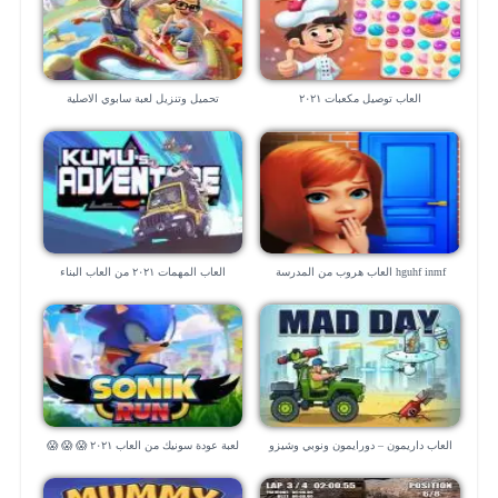
العاب توصيل مكعبات ٢٠٢١
تحميل وتنزيل لعبة سابوي الاصلية
hguhf inmf العاب هروب من المدرسة
العاب المهمات ٢٠٢١ من العاب البناء
العاب داريمون – دورايمون ونوبي وشيزو
لعبة عودة سونيك من العاب ٢٠٢١ 😱 😱 😱
العاب ماهر