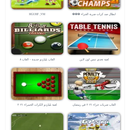
ابطال صد كرات ضربة الجزاء ⚽⚽⚽
HGUHF ;VM
لعبة تحدي تنس اون لاين
العاب بلياردو جديدة – العاب ٨
العاب ضربات جزاء ٢٠٢١ في رمضان
لعبة بلياردو الكرات الحمراء ٢٠٢١