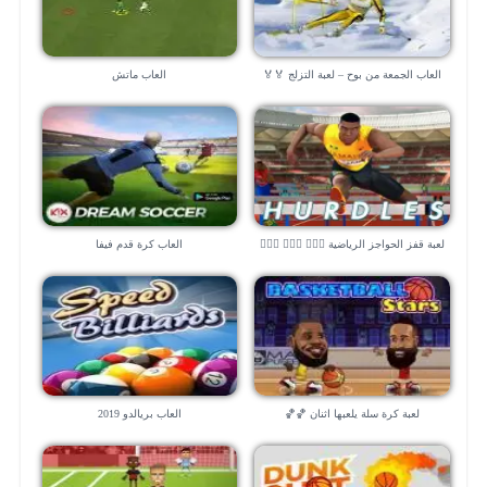
العاب الجمعة من بوح – لعبة التزلج 🏅🏅
العاب ماتش
لعبة قفز الحواجز الرياضية 🏃🏻‍♂️ 🏃🏻‍♂️ 🏃🏻‍♂️
العاب كرة قدم فيفا
لعبة كرة سلة يلعبها اثنان 🏀🏀
العاب بريالدو 2019