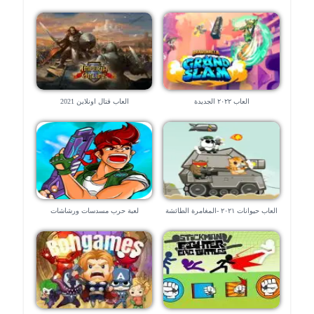
العاب ٢٠٢٢ الجديدة
العاب قتال اونلاين 2021
العاب حيوانات ٢٠٢١ -المغامرة الطائشة
لعبة حرب مسدسات ورشاشات