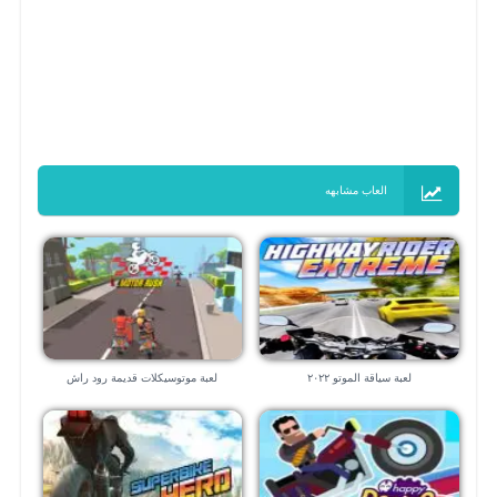
العاب مشابهه
لعبة سياقة الموتو ٢٠٢٢
لعبة موتوسيكلات قديمة رود راش