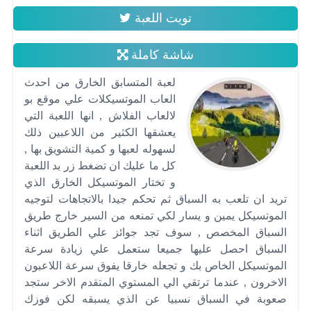
تويت اللعبة
شاشة كاملة
لعبة المتسابق الخارق من احدث
العاب الموتسيكلات علي موقع بو
لالعاب الفلاش , انها اللعبة التي
يعشقها الكثير من اللاعبين ذلك
لسهوله لعبها و كمية التشويق بها ,
كل ما عليك ان تضغط زر بد اللعبة
و تختار الموتسيكل الخارق الذي
تريد ان تلعب به السباق ثم تحكم جيدا بالاتجاهات لتوجيه
الموتسيكل يمين و يسار لكي تمنعه من السير خارج طريق
السباق المخصص , سوف تجد جوائز علي الطريق اثناء
السباق احصل عليها جميعا ستعمل علي زيادة سرعة
الموتسيكل الخاص بك و تجعله خارقا يفوق سرعة اللاعبون
الاخرون , عندما ترتقي الي المستوي المتقدم الاخر ستجد
صعوبة في السباق نسبيا عن الذي يسبقه لكن فوزك