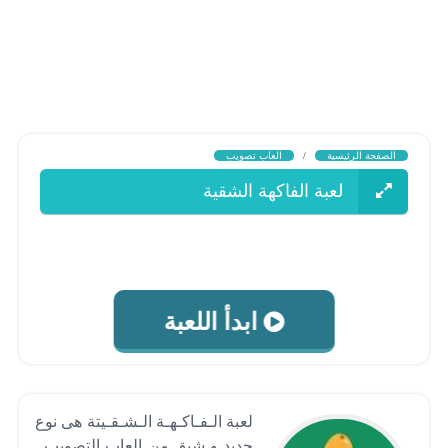
الصفحة الرئيسية
/
العاب تصويب
لعبة الفاكهة الشقية
ابدأ اللعبة
لعبة الـفـاكـهـة الـشـقـيتة هى نوع
جديد و شيق من العاب التصويب ,