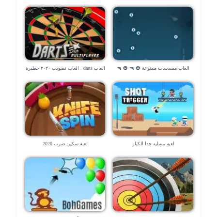
العاب مسدسات ممنوعة 🎃 🔫 🎃 🔫
العاب darts . العاب تصويب ٢٠٢٠ خطيرة
لعبه مسليه جدا للكبار
لعبة سكين ضرب 2020