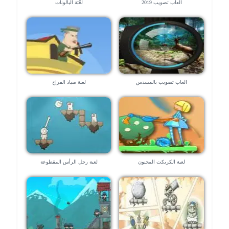
العاب تصويب 2019
لُعْبَة البالونات
العاب تصويب بالمسدس
لعبة صياد الفراخ
لعبة الكريكت المجنون
لعبة رجل الرأس المقطوعة