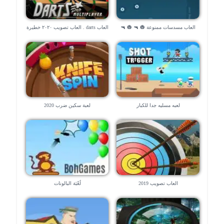
العاب مسدسات ممنوعة 🎃 🔫 🎃 🔫
العاب darts . العاب تصويب ٢٠٢٠ خطيرة
لعبه مسليه جدا للكبار
لعبة سكين ضرب 2020
العاب تصويب 2019
لُعْبَة البالونات