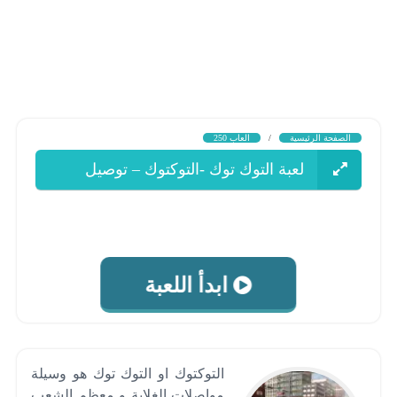
الصفحة الرئيسية
/
العاب 250
لعبة التوك توك -التوكتوك – توصيل
الناس 😉
ابدأ اللعبة
التوكتوك او التوك توك هو وسيلة
مواصلات الغلابة و معظم الشعب