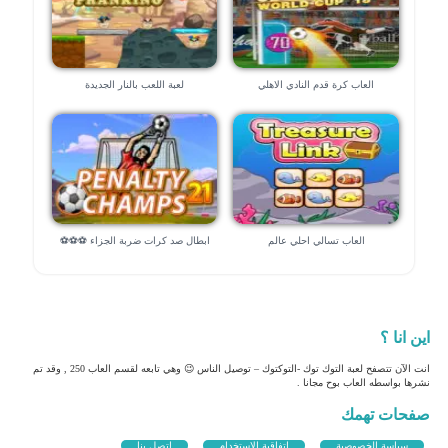
العاب كرة قدم النادي الاهلي
لعبة اللعب بالنار الجديدة
العاب تسالي احلي عالم
ابطال صد كرات ضربة الجزاء ⚽⚽⚽
اين انا ؟
انت الآن تتصفح لعبة التوك توك -التوكتوك – توصيل الناس 😉 وهي تابعه لقسم العاب 250 , وقد تم
نشرها بواسطه العاب بوح مجانا .
صفحات تهمك
سياسة الخصوصية
اتفاقية الاستخدام
اتصل بنا