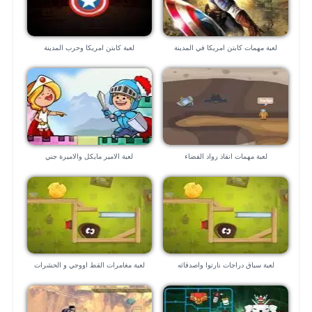
لعبة مهمات كابتن امريكا في المدينة
لعبة كابتن امريكا وحرب المدينة
لعبة مهمات انقاذ رواد الفضاء
لعبة الامير مايكل والاميرة جني
لعبة سباق دراجات نارتوا واصدقائه
لعبة مغامرات القط اووجي و الحشرات