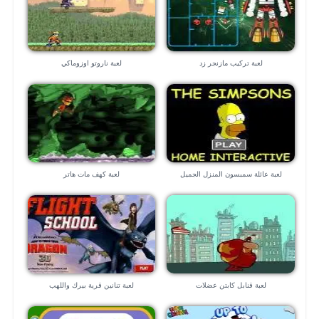
لعبة تركيب مازنجر زد
لعبة ناروتو اوزوماكي
لعبة عائلة سمبسون المنزل الجميل
لعبة كهف مات هاتر
لعبة قنابل كابتن عضلات
لعبة تنانين قرية بيرك واللهب