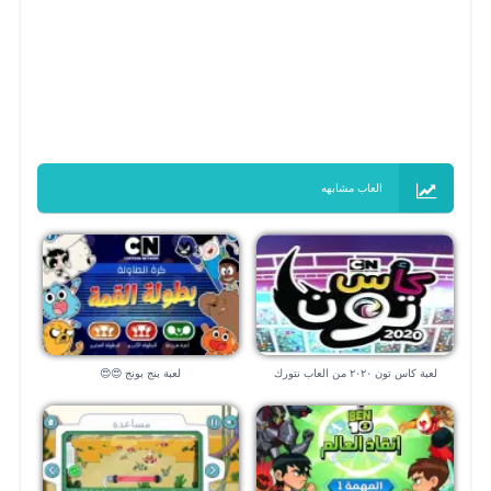
العاب مشابهه
لعبة كاس تون ٢٠٢٠ من العاب نتورك
لعبة بنج بونج 😍😍
بالعربية