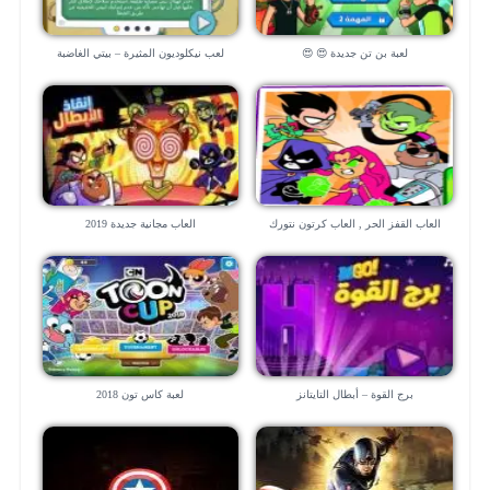
لعبة بن تن جديدة 😍 😍
لعب نيكلوديون المثيرة – بيتي الغاضبة
العاب القفز الحر , العاب كرتون نتورك
العاب مجانية جديدة 2019
جديدة
برج القوة – أبطال التايتانز
لعبة كاس تون 2018