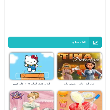
العاب مشابهه
العاب الغاز بنات – وتلبيس بنات
العاب جديدة للبنات ٢٠٢٢ . هالو كيتيي