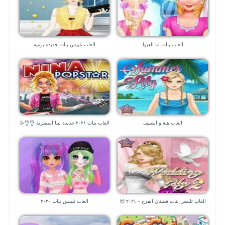
العاب بنات انا العبها
العاب تلبيس بنات جديدة يومية
العاب هبة و الصيف
العاب بنات ٢٠٢١ جديدة نينا المطربة 👌👌🥳
العاب تلبيس بنات فستان الفرح – ٢٠٢١ 😍
العاب تلبيس بنات ٢٠٢٠
💃 💃