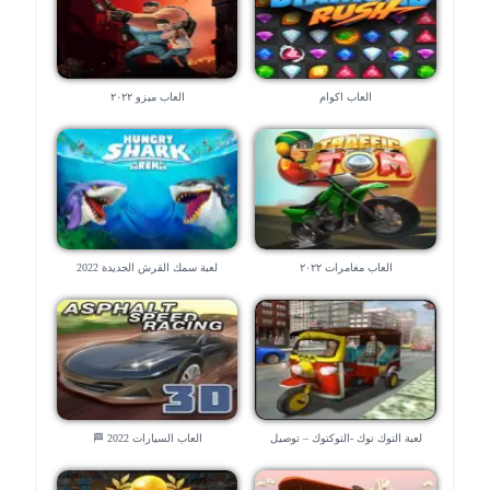
العاب اكوام
العاب ميزو ٢٠٢٢
العاب مغامرات ٢٠٢٢
لعبة سمك القرش الجديدة 2022
لعبة التوك توك -التوكتوك – توصيل
العاب السيارات 2022 🏁
الناس 😉