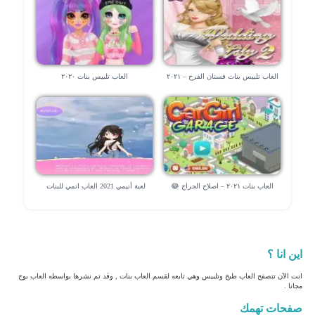
العاب تلبيس بنات فستان الفرح – ٢٠٢١
العاب تلبيس بنات ٢٠٢٠
😍 💃 💃
العاب بنات ٢٠٢١ – اصلاح الجراج 😂
لعبة أنيمي 2021 العاب انمي للبنات
اين انا ؟
انت الآن تتصفح العاب طبخ وتلبيس وهي تابعه لقسم العاب بنات , وقد تم نشرها بواسطه العاب بوح
مجانا .
صفحات تهمك