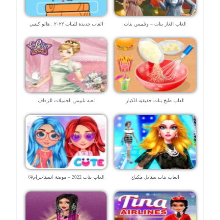
العاب الغاز بنات – وتلبيس بنات
العاب جديدة للبنات ٢٠٢٢ . هالو كيتيي
العاب طبخ بنات حقيقية للكبار
لعبة تلبيس الجميلات للزفاف
العاب بنات ستايل مكياج
العاب بنات 2022 – موضة انستاجرام😘
😘