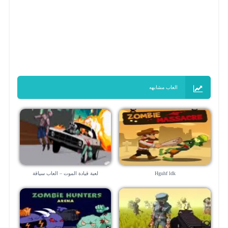
العاب مشابهه
Hguhf ldk
لعبة قيادة الموت – العاب سياقة