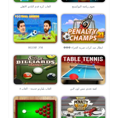
نجوم رياضة البوكسنج
العاب كرة قدم النادي الاهلي
ابطال صد كرات ضربة الجزاء ⚽⚽⚽
HGUHF ;VM
لعبة تحدي تنس اون لاين
العاب بلياردو جديدة – العاب ٨