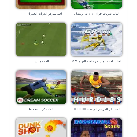
العاب ضربات جزاء ٢٠٢١ في رمضان
لعبة بلياردو الكرات الحمراء ٢٠٢١
العاب الجمعة من بوح – لعبة التزلج 🏅🏅
العاب ماتش
لعبة قفز الحواجز الرياضية 🏃🏻‍♂️ 🏃🏻‍♂️
العاب كرة قدم فيفا
🏃🏻‍♂️