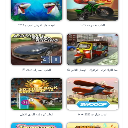
العاب مغامرات ٢٠٢٢
لعبة سمك القرش الجديدة 2022
لعبة التوك توك -التوكتوك – توصيل الناس 😉
العاب السيارات 2022 🏁
العاب طيارات 2022 ✈️ ✈️
العاب كرة قدم النادي الاهلي