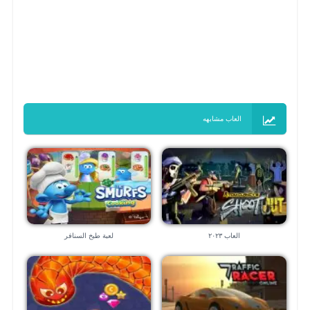
العاب مشابهه
العاب ٢٠٢٣
لعبة طبخ السنافر