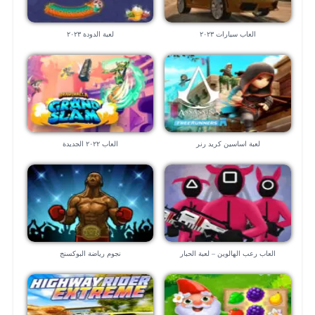
العاب سيارات ٢٠٢٣
لعبة الدودة ٢٠٢٣
لعبة اساسين كريد رنر
العاب ٢٠٢٢ الجديدة
العاب رعب الهالوين – لعبة الحبار
نجوم رياضة البوكسنج