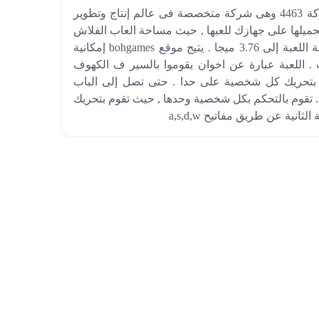
لعبة مقبرة الاخوة هى لعبة قد صممتها وطورتها شركة 4463 وهى شركة متخصصة فى عالم إنتاج وتطوير
تحميلها على جهازك للعبها , حيث مساحة العاب الفلاش
تكون ضئيلة جداً مقارنةً بباقية الالعاب . تصل مساحة اللعبة إلى 3.76 ميجا . يتيح موقع bohgames إمكانية
 . اللعبة عبارة عن اخوان يقوموا بالسير ف الكهوف
وم بتحريك كل شخصية على حدا . حتى تصل إلى الباب
 تقوم بالتحكم بكل شخصية وحدها , حيث تقوم بتحريك
ية عن طريق مفاتيح a,s,d,w