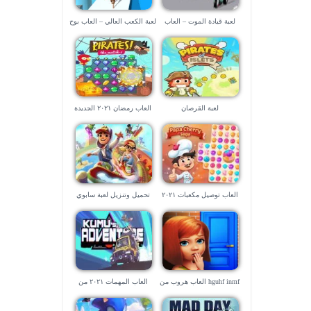
لعبة قيادة الموت – العاب
لعبة الكعب العالي – العاب بوح
سياقة
الحصرية
لعبة القرصان
العاب رمضان ٢٠٢١ الجديدة
العاب توصيل مكعبات ٢٠٢١
تحميل وتنزيل لعبة سابوي
الاصلية
hguhf inmf العاب هروب من
العاب المهمات ٢٠٢١ من
المدرسة
العاب البناء