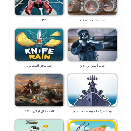
العاب شاحنات عملاقة
HGUHF PVF
العاب اكشن اون لاين
لعبة سحق السكاكين
لعبة المعركة المميتة – العاب سفن
العاب قتال اونلاين 2021