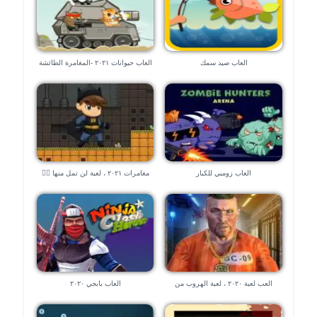
العاب صيد سمك
العاب حيوانات ٢٠٢١ -المغامرة الطائشة
العاب زومبي للكبار
مغامرات ٢٠٢١ ، لعبة لن تمل منها 🧗‍♀️
🧗‍♀️
العب لعبة ٢٠٢٠ ، لعبة الهروب من
العاب بابجي ٢٠٢٠
السجن