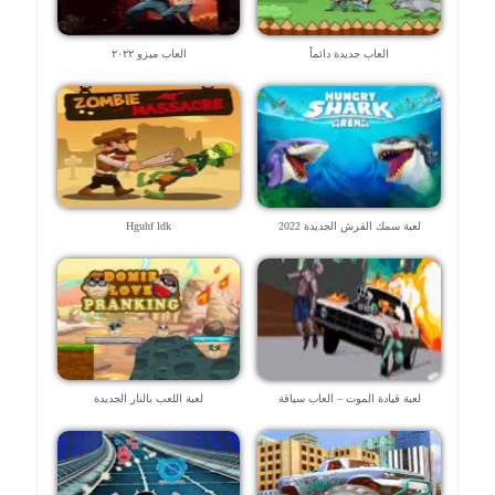
العاب جديدة دائماً
العاب ميزو ٢٠٢٢
لعبة سمك القرش الجديدة 2022
Hguhf ldk
لعبة قيادة الموت – العاب سياقة
لعبة اللعب بالنار الجديدة