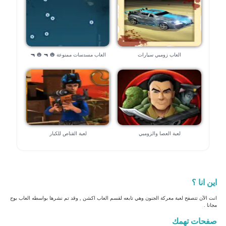
العاب زومبي سيارات
العاب مسدسات ممنوعة 🎃 🔫 🎃 🔫
لعبة العصا والزومبي
لعبة القناص للكبار
اين انا ؟
انت الآن تتصفح لعبة معركة الجنون وهي تابعه لقسم العاب اكشن , وقد تم نشرها بواسطه العاب بوح
مجانا .
صفحات تهمك