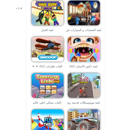
*/ ?>
لعبة العصابات و السيارات في
لعبة الحبل
لاس فيجاس – العاب ٣d
لعبة دكتور الأسنان 2022
العاب طيارات 2022 ✈️ ✈️
لعبة موتوسيكلات قديمة رود
العاب تسالي احلي عالم
راش