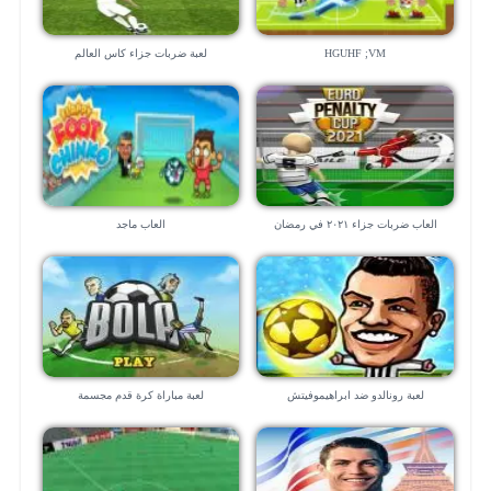
HGUHF ;VM
لعبة ضربات جزاء كاس العالم
العاب ضربات جزاء ٢٠٢١ في رمضان
العاب ماجد
لعبة رونالدو ضد ابراهيموفيتش
لعبة مباراة كرة قدم مجسمة