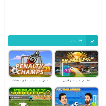
العاب مشابهه
العاب كرة قدم النادي الاهلي
ابطال صد كرات ضربة الجزاء ⚽⚽⚽