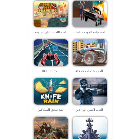
لعبة قيادة الموت – العاب
لعبة اللعب بالنار الجديدة
سياقة
العاب شاحنات عملاقة
HGUHF PVF
العاب اكشن اون لاين
لعبة سحق السكاكين