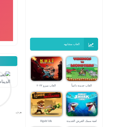
العاب مشابهه
العاب جديدة دائماً
العاب ميزو ٢٠٢٢
*/ ?>
لعبة سمك القرش الجديدة
Hguhf ldk
2022