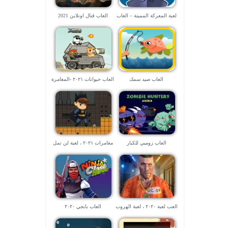
لعبة المعركة المميتة – العاب
العاب قتال اونلاين 2021
سفن
العاب صيد سمك
العاب حيوانات ٢٠٢١ -المغامرة
الطائشة
العاب زومبي للكبار
مغامرات ٢٠٢١ ، لعبة لن تمل
منها 🧗‍♀️ 🧗‍♀️
العب لعبة ٢٠٢٠ ، لعبة الهروب
العاب بابجي ٢٠٢٠
من السجن