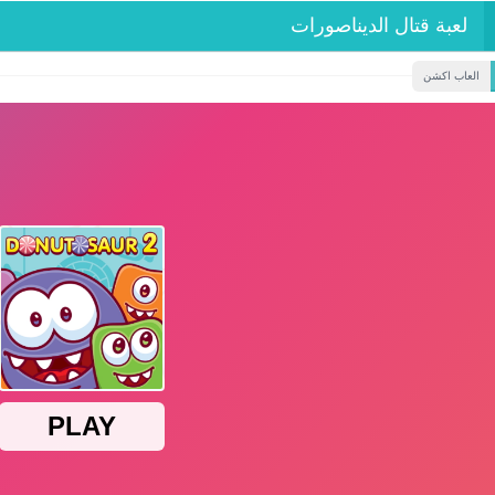
لعبة قتال الديناصورات
العاب اكشن