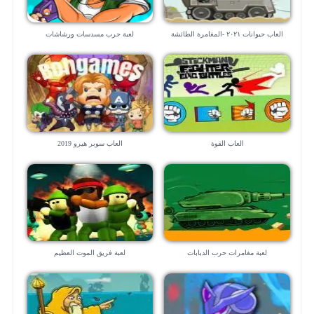
العاب حيوانات ٢٠٢١ -المغامرة الطائشة
لعبة حرب مسدسات ورشاشات
العاب القوة
العاب سوبر هيرو 2019
لعبة مغامرات حرب الدبابات
لعبة فريق الموت العظيم