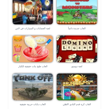
العاب جديدة دائماً
لعبة العصابات و السيارات في لاس
فيجاس – العاب ٣d
لعبة دومينو
العاب طبخ بنات حقيقية للكبار
العاب كرة قدم النادي الاهلي
العاب دبابات حربية حقيقية