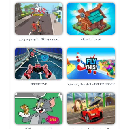
لعبة بناء المملكة
لعبة موتوسيكلات قديمة رود راش
HGUHF ‘HZVHJ – العاب طائرات صعبة
HGUHF PVF