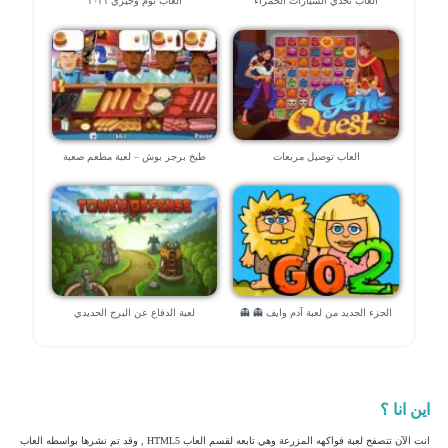
العاب تحدي السيارات الحمراء
العاب توم وجيري ٢٠٢١
العاب توصيل مربعات
طبخ برجر بوش – لعبة مطعم صعبة
الجزء الجديد من لعبة آدم وايف 👻 👻
لعبة الدفاع عن البرج الحديدي
اين انا ؟
انت الآن تتصفح لعبة فواكهه المزرعة وهي تابعه لقسم العاب HTML5 , وقد تم نشرها بواسطه العاب